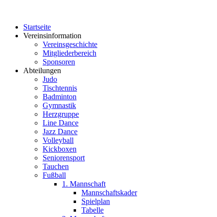
Startseite
Vereinsinformation
Vereinsgeschichte
Mitgliederbereich
Sponsoren
Abteilungen
Judo
Tischtennis
Badminton
Gymnastik
Herzgruppe
Line Dance
Jazz Dance
Volleyball
Kickboxen
Seniorensport
Tauchen
Fußball
1. Mannschaft
Mannschaftskader
Spielplan
Tabelle